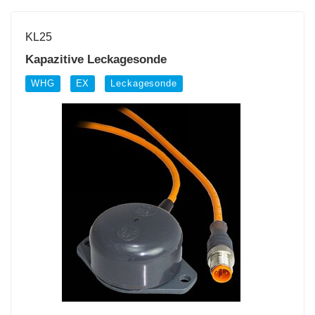
KL25
Kapazitive Leckagesonde
WHG
EX
Leckagesonde