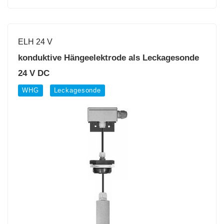
ELH 24 V
konduktive Hängeelektrode als Leckagesonde
24 V DC
WHG
Leckagesonde