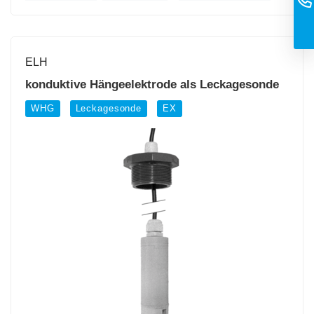
ELH
konduktive Hängeelektrode als Leckagesonde
WHG
Leckagesonde
EX